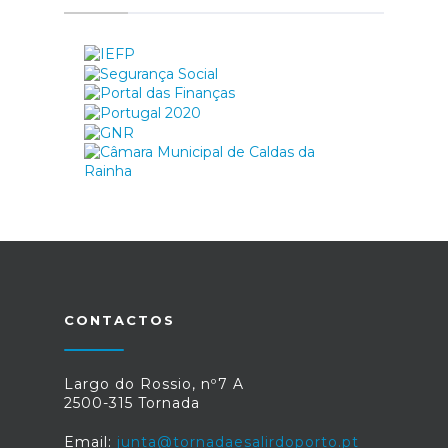
CONTACTOS
Largo do Rossio, nº7 A
2500-315 Tornada
Email:
junta@tornadaesalirdoporto.pt