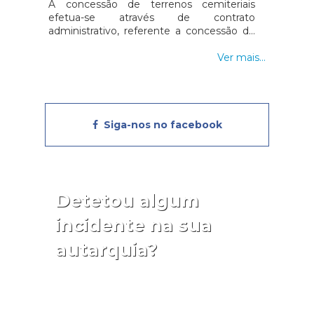
A concessão de terrenos cemiteriais
efetua-se através de contrato
administrativo, referente a concessão de
uso privativo do domínio público, o qual é
celebrado por escrito e titulado por alvará,
Ver mais...
emitido pelo Presidente da Junta de
Freguesia.
Siga-nos no facebook
Detetou algum
incidente na sua
autarquia?
Reporte aqui!