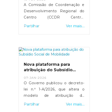
Oriente.
A Comissão de Coordenação e
Desenvolvimento Regional do
Centro (CCDR Centro)
disponibilizou uma plataforma
Partilhar
Ver mais...
online para o registo de
prejuízos resultantes das
tempestades de 2026 que
afetaram vários concelhos da
Região Centro.O portal destina-
se a cidadãos, empresas,
Nova plataforma para
agricultores e municípios,
atribuição do Subsídio
permitindo a sinalização de
Social de Mobilidade
07-JAN-2026
danos em habitações, atividades
O Governo publicou o decreto-
económicas, explorações
lei n.º 1-A/2026, que altera o
agrícolas e infraestruturas
modelo de atribuição do
públicas, com vista ao acesso a
Subsídio Social de Mobilidade
Partilhar
Ver mais...
apoios técnicos e financeiros.O
(SSM) e define um período
registo dos prejuízos é um