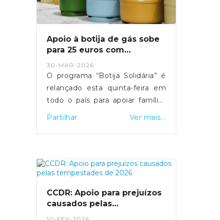
Apoio à botija de gás sobe
para 25 euros com
relançamento do programa
30-MAR-2026
O programa “Botija Solidária” é
relançado esta quinta-feira em
todo o país para apoiar famílias
em situação de vulnerabilidade
Partilhar
Ver mais...
económica na compra de botijas
de gás. O primeiro-ministro Luís
Montenegro anunciou o
aumento da comparticipação de
15 para 25 euros durante os
próximos três meses,
CCDR: Apoio para prejuízos
justificando a medida com o
causados pelas
impacto da guerra no Médio
tempestades de 2026
10-FEV-2026