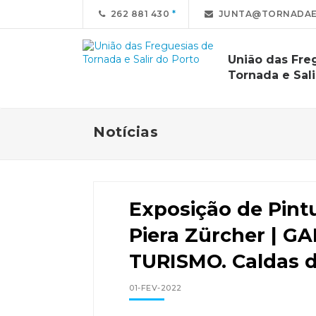
262 881 430
JUNTA@TORNADAE
União das Fre
Tornada e Sali
Notícias
Exposição de Pin
Piera Zürcher | G
TURISMO. Caldas d
01-FEV-2022