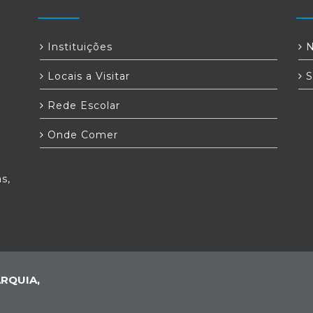
Instituições
N
Locais a Visitar
S
Rede Escolar
Onde Comer
s,
RQUIA,