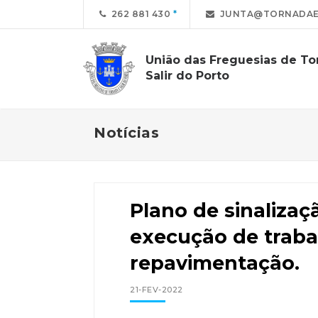
262 881 430
JUNTA@TORNADAE
União das Freguesias de To
Salir do Porto
Notícias
Plano de sinalizaç
execução de traba
repavimentação.
21-FEV-2022