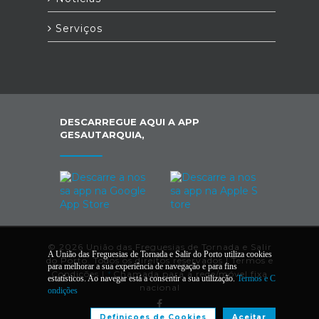
Serviços
DESCARREGUE AQUI A APP
GESAUTARQUIA,
© 2026 União das Freguesias de Tornada e Salir
A União das Freguesias de Tornada e Salir do Porto utiliza cookies
do Porto. Todos os direitos reservados |
Termos e
para melhorar a sua experiência de navegação e para fins
Condições
|
*
Chamada para a rede/móvel fixa
estatísticos. Ao navegar está a consentir a sua utilização.
Termos e C
nacional
ondições
Definiçoes de Cookies
Aceitar