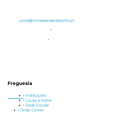
Largo do Rossio, nº7 A
2500-315 Tornada
Email:
junta@tornadaesalirdoporto.pt
Telemóvel: 910 422 918
Telefone: 262 881 430
Horário de Funcionamento:
Atendimento presencial das 9 às 16 horas, de Segunda
a Sexta-feira, excepto feriados.
Freguesia
Instituições
Locais a Visitar
Rede Escolar
Onde Comer