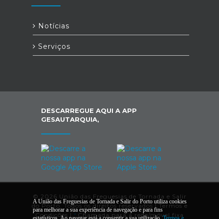
Notícias
Serviços
DESCARREGUE AQUI A APP
GESAUTARQUIA,
© 2026 União das Freguesias de Tornada e Salir
A União das Freguesias de Tornada e Salir do Porto utiliza cookies
do Porto. Todos os direitos reservados |
Termos e
para melhorar a sua experiência de navegação e para fins
Condições
|
*
Chamada para a rede/móvel fixa
estatísticos. Ao navegar está a consentir a sua utilização.
Termos e