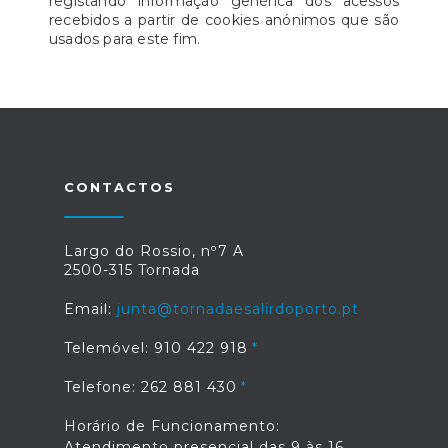
registando informação genérica dos acessos
recebidos a partir de cookies anónimos que são
usados para este fim.
CONTACTOS
Largo do Rossio, nº7 A
2500-315 Tornada
Email:
junta@tornadaesalirdoporto.pt
Telemóvel: 910 422 918
Telefone: 262 881 430
Horário de Funcionamento:
Atendimento presencial das 9 às 16