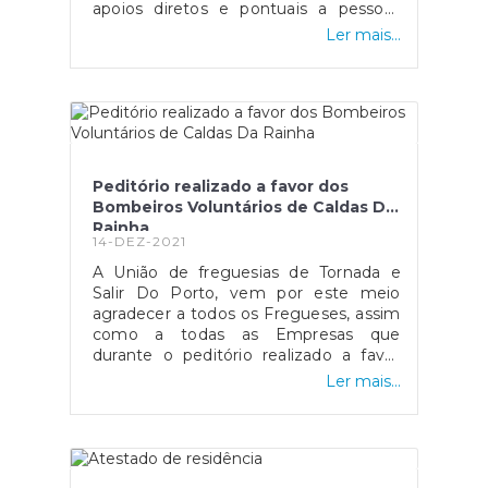
apoios diretos e pontuais a pessoas
com deficiência motora e comprovada
Ler mais...
falta de recursos financeiros.A
Associação Salvador tem 130.000€
para apoiar pessoas com deficiência
motora e recebe candidaturas até dia 6
de fevereiro de 2022.
Peditório realizado a favor dos
Bombeiros Voluntários de Caldas Da
Rainha
14-DEZ-2021
A União de freguesias de Tornada e
Salir Do Porto, vem por este meio
agradecer a todos os Fregueses, assim
como a todas as Empresas que
durante o peditório realizado a favor
dos Bombeiros Voluntários de Caldas
Ler mais...
Da Rainha, deram o seu contributo,
contributo esse que permitiu que no
passado dia 05-12-2021 a União De
Freguesias tenha entregue no Cortejo
de Oferendas Dos Bombeiros