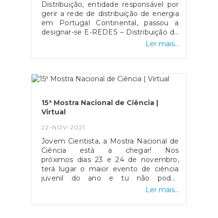
Distribuição, entidade responsável por
gerir a rede de distribuição de energia
em Portugal Continental, passou a
designar-se E-REDES – Distribuição de
Eletricidade e atualmente encontra-se
Ler mais...
disponível o reporte de incidentes
online através do link:
https://balcaodigital.e-
redes.pt/anomalies/public-
light.Segundo a marca o objetivo dos
mesmos é manter a missão
15ª Mostra Nacional de Ciência |
anteriormente tida, garantindo assim o
Virtual
fornecimento de energia de
eletricidade a todos os consumidores,
22-NOV-2021
com segurança, qualidade e a maior
Jovem Cientista, a Mostra Nacional de
eficiência possível. Além disso,
Ciência está a chegar! Nos
procuram também promover e
próximos dias 23 e 24 de novembro,
desenvolver a rede de distribuição que
terá lugar o maior evento de ciência
suporta toda a transição energética
juvenil do ano e tu não podes
realizada, assegurando assim que
faltar! Através da plataforma virtual,
todos os seus serviços se encontram
Ler mais...
poderás visitar os diferentes stands em
disponíveis aos agentes de mercado.
concurso e assistir a um conjunto
Com a nova atualização a marca
de conferências ligadas à Ciência. Além
disponibiliza aos seus clientes a opção