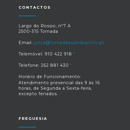
Freepik, David Perez, Mauricio Rivera
Correa, Aiwok, Charles James Sharp, JJ
CONTACTOS
Harrison e Artemy Voikhansky.
Largo do Rossio, nº7 A
2500-315 Tornada
Email:
junta@tornadaesalirdoporto.pt
Telemóvel: 910 422 918
Telefone: 262 881 430
Horário de Funcionamento:
Atendimento presencial das 9 às 16
horas, de Segunda a Sexta-feira,
excepto feriados.
FREGUESIA