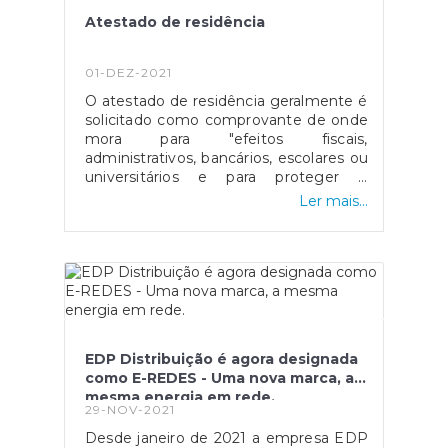
Voluntários De Caldas Da Rainha um
Atestado de residência
cheque no valor de
12.503.27€.Deixamos o nosso
agradecimento na pessoa da Adjunta
01-DEZ-2021
Bruna Simões a todos os Bombeiros
O atestado de residência geralmente é
que estiveram presentes durante o
solicitado como comprovante de onde
peditório na união de Freguesias, assim
mora para "efeitos fiscais,
como a todos os Fregueses que
administrativos, bancários, escolares ou
acompanharam os Bombeiros no
universitários e para proteger e
decorrer do peditório nas diferentes
assegurar certos direitos e interesses
localidades da Freguesia, e que assim
Ler mais...
legítimos". Este comprovativo pode ser
permitiram que este se realizasse.Mais
obtido através das Juntas de Freguesia,
uma vez o nosso obrigado a todos.
Segurança Social, Portal das Finanças
ou na Loja do Cidadão. Poderá obter
estes atestados diretamente na sua
junta de freguesia de forma presencial
ou online através do Balcão Virtual da
mesma.
EDP Distribuição é agora designada
como E-REDES - Uma nova marca, a
mesma energia em rede.
29-NOV-2021
Desde janeiro de 2021 a empresa EDP