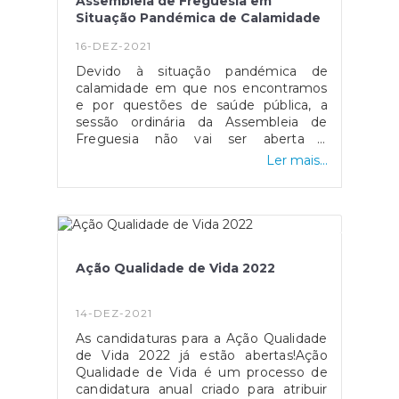
Assembleia de Freguesia em
Situação Pandémica de Calamidade
16-DEZ-2021
Devido à situação pandémica de
calamidade em que nos encontramos
e por questões de saúde pública, a
sessão ordinária da Assembleia de
Freguesia não vai ser aberta á
presença de público. Convidamos
Ler mais...
todos os que queiram participar, a
remeterem as suas questões por
escrito, via E-mail
(junta@tornadaesalirdoporto.pt) ou por
carta, até às 14h do dia 28/12/2021.
Ação Qualidade de Vida 2022
14-DEZ-2021
As candidaturas para a Ação Qualidade
de Vida 2022 já estão abertas!Ação
Qualidade de Vida é um processo de
candidatura anual criado para atribuir