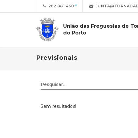
262 881 430
JUNTA@TORNADAE
União das Freguesias de Tor
do Porto
Previsionais
Sem resultados!