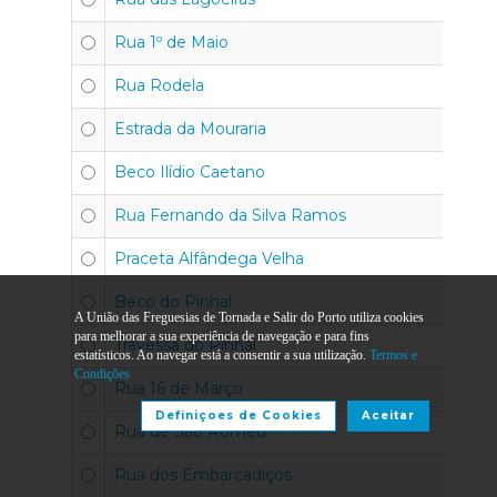
Rua 1º de Maio
Rua Rodela
Estrada da Mouraria
Beco Ilídio Caetano
Rua Fernando da Silva Ramos
Praceta Alfândega Velha
Beco do Pinhal
A União das Freguesias de Tornada e Salir do Porto utiliza cookies
para melhorar a sua experiência de navegação e para fins
Travessa do Pinhal
estatísticos. Ao navegar está a consentir a sua utilização.
Termos e
Condições
Rua 16 de Março
Definiçoes de Cookies
Aceitar
Rua de São Romeu
Rua dos Embarcadiços