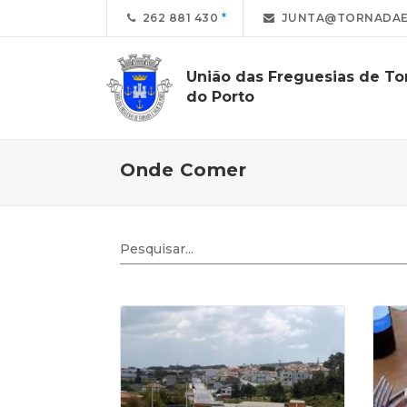
262 881 430
JUNTA@TORNADAE
União das Freguesias de Tor
do Porto
Onde Comer