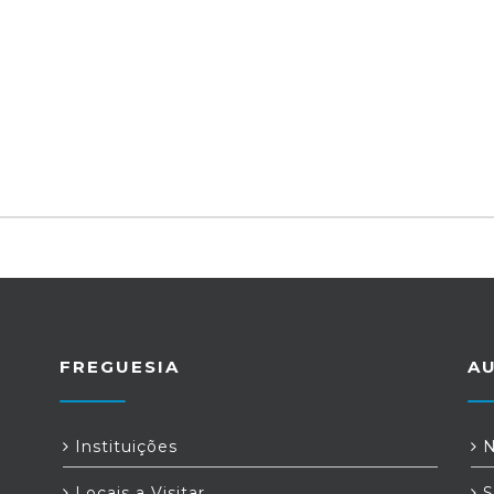
FREGUESIA
A
Instituições
N
Locais a Visitar
S