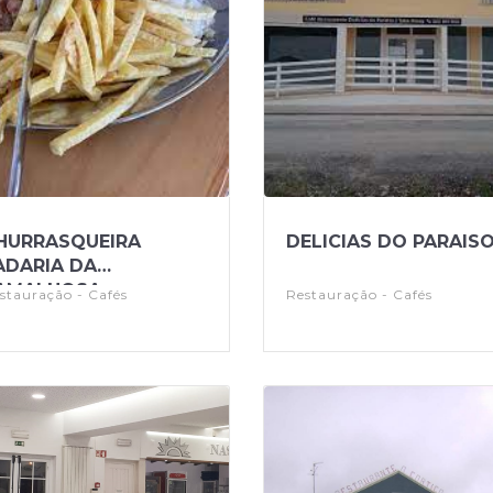
HURRASQUEIRA
DELICIAS DO PARAIS
ADARIA DA
AMALHOSA
stauração - Cafés
Restauração - Cafés