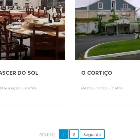
ASCER DO SOL
O CORTIÇO
stauração - Cafés
Restauração - Cafés
Anterior
1
2
Seguinte