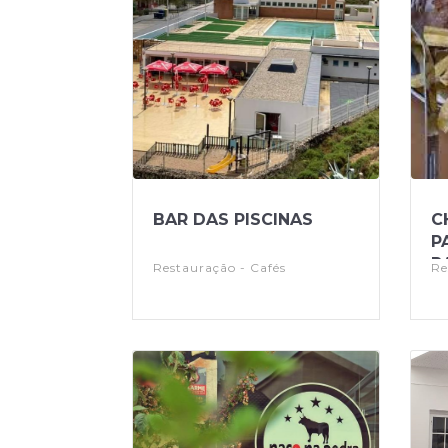
BAR DAS PISCINAS
C
P
R
Restauração - Cafés
Re