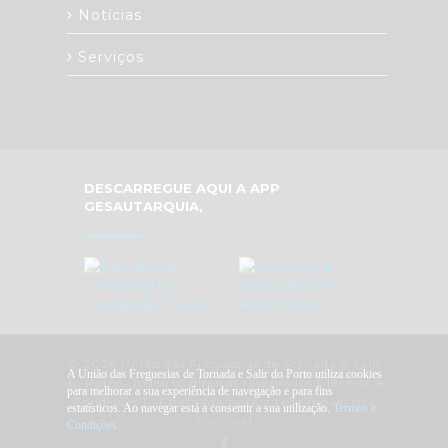
Notícias
Serviços
DESCARREGUE AQUI A APP
GESAUTARQUIA,
© 2026 União das Freguesias de Tornada e Salir
A União das Freguesias de Tornada e Salir do Porto utiliza cookies
do Porto. Todos os direitos reservados |
Termos e
para melhorar a sua experiência de navegação e para fins
Condições
|
*
Chamada para a rede/móvel fixa
estatísticos. Ao navegar está a consentir a sua utilização.
Termos e
nacional
Condições