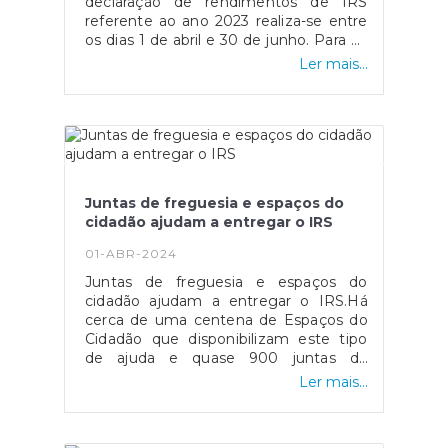
declaração de rendimentos de IRS
LiberdadePortoMuseu Nacional de
referente ao ano 2023 realiza-se entre
Soares dos ReisCasa-Museu Fernando
os dias 1 de abril e 30 de junho. Para os
de Castro, no PortoTomarConvento de
trabalhadores independentes
CristoVila do BispoFortaleza de
Ler mais...
economicamente dependentes, a
SagresViseuMuseu Nacional Grão
entrega do Anexo SS é fundamental
Vasco Fonte: Portal do Governo
para assegurar a sua proteção social
em situação de cessação da
atividade.Quais os objetivos do Anexo
SS?O Anexo SS visa identificar as
entidades contratantes de cada
Juntas de freguesia e espaços do
trabalhador independente
cidadão ajudam a entregar o IRS
economicamente dependente e a
respetiva obrigação contributiva. Essa
01-ABR-2024
identificação é fundamental para
Juntas de freguesia e espaços do
assegurar a proteção social do
cidadão ajudam a entregar o IRS.Há
trabalhador em situação de cessação
cerca de uma centena de Espaços do
de atividade, pois só desta forma
Cidadão que disponibilizam este tipo
consegue beneficiar de proteção no
de ajuda e quase 900 juntas de
desemprego através do pagamento do
freguesia em todo o país também
correspondente subsídio.Quem tem
Ler mais...
apoiam a entrega do IRS.Os
obrigação de preencher o quadro 6 do
contribuintes que necessitem de ajuda
Anexo SS (Apuramento das Entidades
para entregar a sua declaração de IRS
Contratantes)?Os trabalhadores