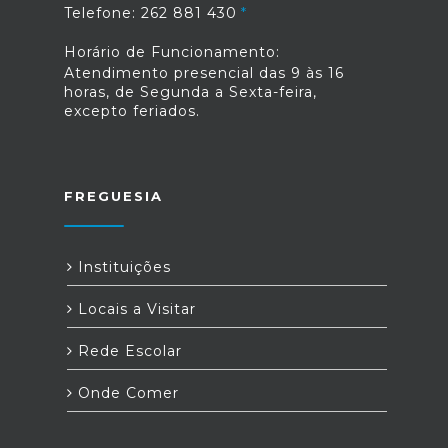
Telefone: 262 881 430
junho, juntamente com a Declaração
livremente eleitos.Tema 2024 :
Modelo 3 de IRS.Fonte: Segurança
Mobilidade Regulamento
Horário de Funcionamento:
Social
: https://www.tornadaesalirdoporto.pt/ficheiros/fi
Atendimento presencial das 9 às 16
de participação :
horas, de Segunda a Sexta-feira,
https://www.tornadaesalirdoporto.pt/images/orca
excepto feriados.
participativo/propostas/3/1709562770_3.pdf
FREGUESIA
Instituições
Locais a Visitar
Rede Escolar
Onde Comer