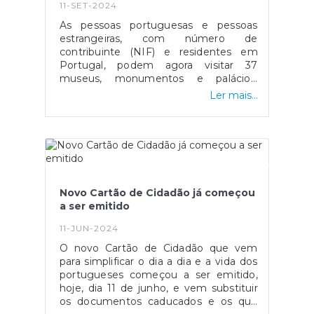
11-SET-2024
As pessoas portuguesas e pessoas
estrangeiras, com número de
contribuinte (NIF) e residentes em
Portugal, podem agora visitar 37
museus, monumentos e palácios,
gratuitamente, 52 dias por ano e em
Ler mais...
qualquer dia da semana. Esta nova
medida, lançada a 1 de agosto, veio
substituir a anterior que apenas
permitia a entrada sem custos aos
domingos e feriados.Para se ter direito
às entradas grátis, é preciso apresentar
na bilheteira o documento de
Novo Cartão de Cidadão já começou
identificação e o número de
a ser emitido
contribuinte, na primeira visita que se
fizer num determinado dia. Ao longo
11-JUN-2024
desse dia, é possível visitar esse local,
O novo Cartão de Cidadão que vem
ou outro, as vezes que se quiser. Em
para simplificar o dia a dia e a vida dos
cada entrada, só é preciso voltar a
portugueses começou a ser emitido,
mostrar o documento de identificação
hoje, dia 11 de junho, e vem substituir
e o número de contribuinte. Ao todo,
os documentos caducados e os que
tem-se direito a 52 dias por ano de