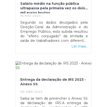
Duques, Castelo de Guimarães e Igreja
Salário médio na função pública
de São Miguel do CasteloLisboaCasa-
ultrapassa pela primeira vez os dois
Museu Dr. Anastácio
mil euros brutos
16-MAI-2024
GonçalvesMosteiro dos
JerónimosMuseu de Arte
Segundo os dados divulgados pela
PopularMuseu Nacional de
Direção-Geral da Administração e do
ArqueologiaMuseu Nacional de Arte
Emprego Público, esta subida resultou
AntigaMuseu Nacional de
do "efeito conjugado" da entrada e
EtnologiaMuseu Nacional do
saída de trabalhadores com diferentes
AzulejoMuseu Nacional do Teatro e da
níveis salariais, de medidas de
Ler mais...
DançaMuseu Nacional do TrajeMuseu
valorização que foram aprovadas e da
Nacional dos Coches e Picadeiro
atualização do valor do salário
RealMuseu Nacional de Arte
mínimo.Fonte: SIC Notícias
Contemporânea — Museu do
ChiadoPanteão Nacional, em
LisboaPalácio Nacional da AjudaTorre
de Belém, em LisboaMafraMuseu
Entrega da declaração de IRS 2023 -
Nacional da MúsicaPalácio Nacional de
Anexo SS
MafraMiranda do DouroMuseu da Terra
de MirandaNazaréMuseu Dr. Joaquim
05-ABR-2024
MansoLamegoMuseu de
Saiba se tem de preencher o Anexo SS
LamegoPenicheMuseu Nacional da
da declaração de IRS.A entrega da
Resistência e da