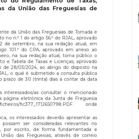
jeto do Regulamento de Taxas,
as da União das Freguesias de
dente da União das Freguesias de Tornada e
to no n.º 1 do artigo 56.º do RJAL, aprovado
 12 de setembro, na sua redação atual, em
igo 101.º do CPA, aprovado em anexo ao
eiro, na sua redação atual, torna público o
to e Tabela de Taxas e Licenças, aprovado
o de 28/03/2024, ao abrigo do disposto na
 RJAL, o qual é submetido a consulta pública
 prazo de 30 (trinta) dias a contar da data
s interessados/as consultar o mencionado
a página eletrónica da Junta de Freguesia
pt/ficheiros/fic377_1712650798.PDF onde
ica, os interessados deverão apresentar as
 possam ser consideradas relevantes no
, por escrito, de forma fundamentada e
 União das Freguesias, através de correio