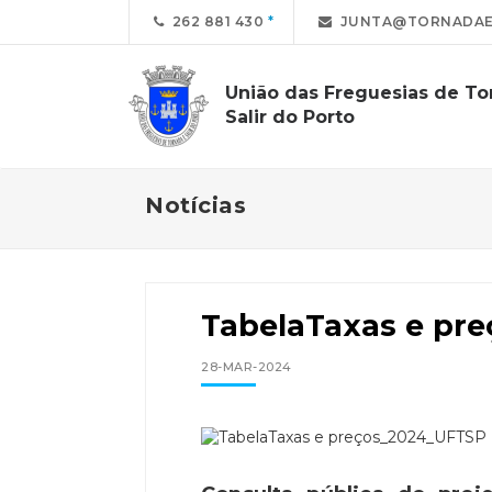
262 881 430
JUNTA@TORNADAE
União das Freguesias de To
Salir do Porto
Notícias
TabelaTaxas e pr
28-MAR-2024