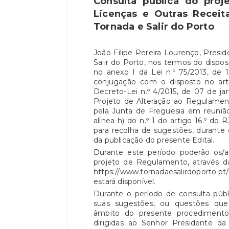
Consulta pública do pro
Licenças e Outras Receit
Tornada e Salir do Porto
João Filipe Pereira Lourenço, Presi
Salir do Porto, nos termos do dispos
no anexo I da Lei n.º 75/2013, de
conjugação com o disposto no art
Decreto-Lei n.º 4/2015, de 07 de jan
Projeto de Alteração ao Regulamen
pela Junta de Freguesia em reuniã
alínea h) do n.º 1 do artigo 16.º do
para recolha de sugestões, durante o
da publicação do presente Edital.
Durante este período poderão os/a
projeto de Regulamento, através d
https://www.tornadaesalirdoporto.
estará disponível.
Durante o período de consulta públ
suas sugestões, ou questões que
âmbito do presente procedimento
dirigidas ao Senhor Presidente da