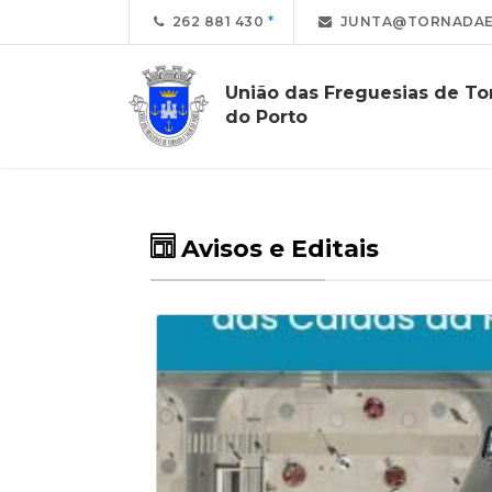
262 881 430
JUNTA@TORNADAE
União das Freguesias de Tor
do Porto
Avisos e Editais