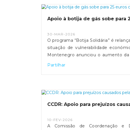
Apoio à botija de gás sobe par
30-MAR-2026
O programa “Botija Solidária” é relanç
situação de vulnerabilidade económi
Montenegro anunciou o aumento da c
três meses, justificando a medida co
Partilhar
CCDR: Apoio para prejuízos cau
10-FEV-2026
A Comissão de Coordenação e D