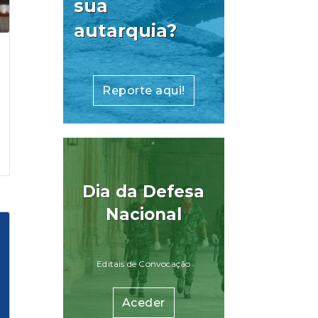
sua
autarquia?
Reporte aqui!
Dia da Defesa
Nacional
Editais de Convocação
Aceder